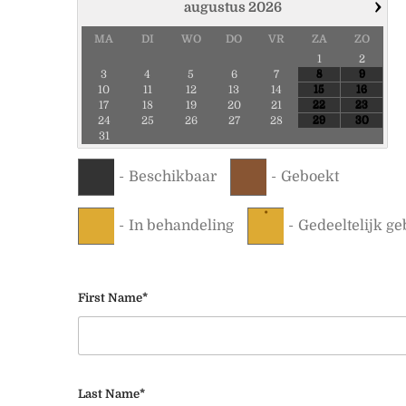
›
augustus
2026
MA
DI
WO
DO
VR
ZA
ZO
1
2
3
4
5
6
7
8
9
10
11
12
13
14
15
16
17
18
19
20
21
22
23
24
25
26
27
28
29
30
31
-
Beschikbaar
-
Geboekt
·
-
In behandeling
-
Gedeeltelijk ge
First Name*
Last Name*