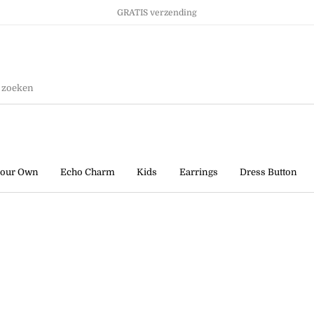
GRATIS verzending
Ringen
Kids
Sale!
your Own
Echo Charm
Kids
Earrings
Dress Button