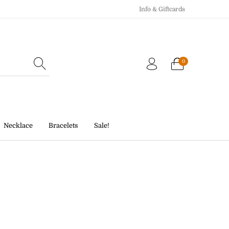
Info & Giftcards
0
Echo Charm
Giftcards
Necklace
Bracelets
Sale!