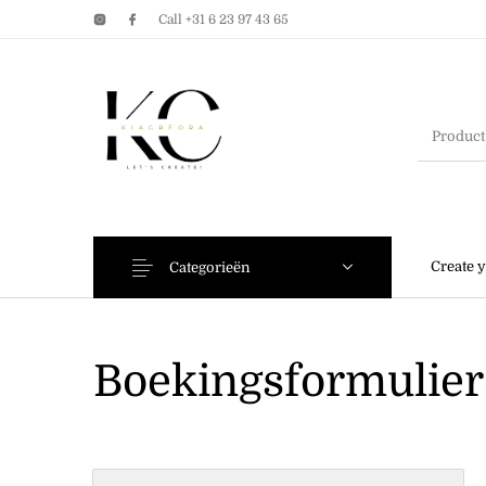
Call +31 6 23 97 43 65
Earrings
Bracelets
Create 
Categorieën
Boekingsformulier