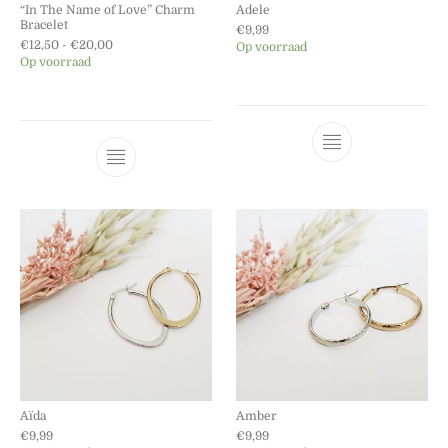
“In The Name of Love” Charm
Adele
Bracelet
€
9,99
Prijsklasse: €12,50 tot €20,00
€
12,50
-
€
20,00
Op voorraad
Op voorraad
Dit product he
Dit product heeft meerdere variaties. Dez
Aïda
Amber
€
9,99
€
9,99