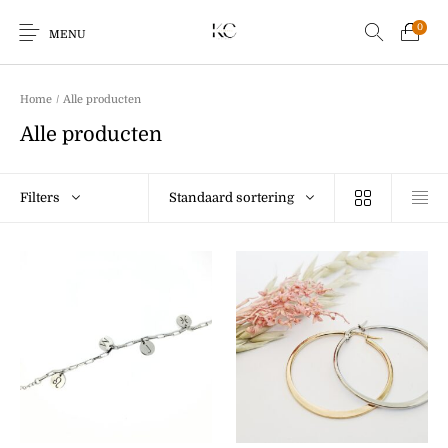
0
MENU
Home
/
Alle producten
Alle producten
Earrings
Bracelets
Ringen
Kids
Filters
Standaard sortering
Sale!
Echo Charm
Giftcards