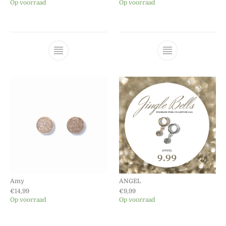
Op voorraad
Op voorraad
Dit product heeft meerdere variaties. Dez
Dit product he
Amy
ANGEL
€
14,99
€
9,99
Op voorraad
Op voorraad