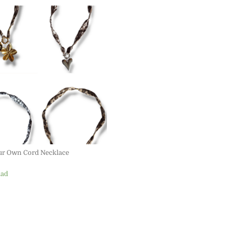
Dit product heeft meerdere variaties
ur Own Cord Necklace
aad