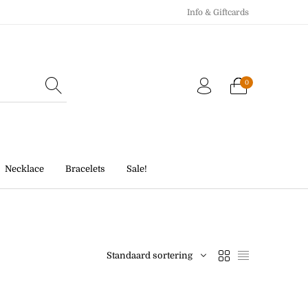
Info & Giftcards
0
Echo Charm
Giftcards
Necklace
Bracelets
Sale!
Standaard sortering