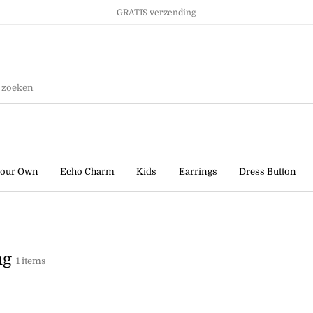
GRATIS verzending
Ringen
Kids
Sale!
your Own
Echo Charm
Kids
Earrings
Dress Button
ng
1 items