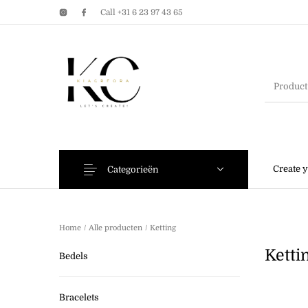
Call +31 6 23 97 43 65
Earrings
Bracelets
Create 
Categorieën
Home
/
Alle producten
/
Ketting
Ketti
Bedels
Bracelets