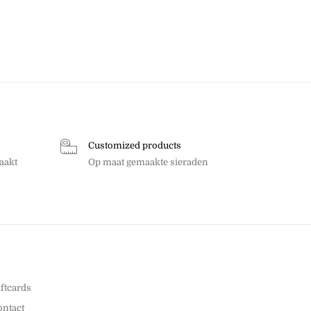
Customized products
aakt
Op maat gemaakte sieraden
iftcards
ontact