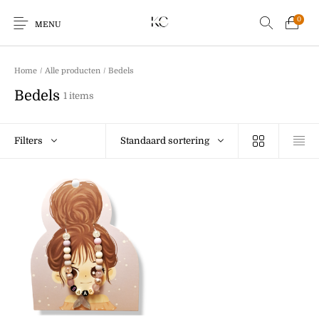
0
MENU
Home
/
Alle producten
/
Bedels
Bedels
1 items
Earrings
Bracelets
Ringen
Kids
Filters
Standaard sortering
Sale!
Echo Charm
Giftcards