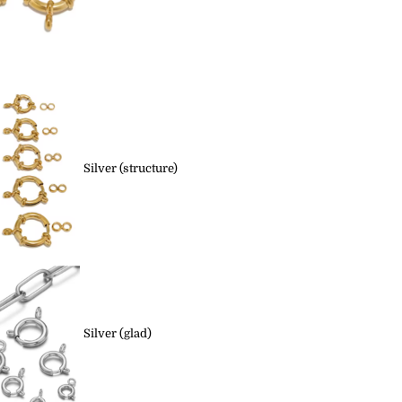
Silver (structure)
Silver (glad)