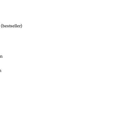
 (bestseller)
en
n