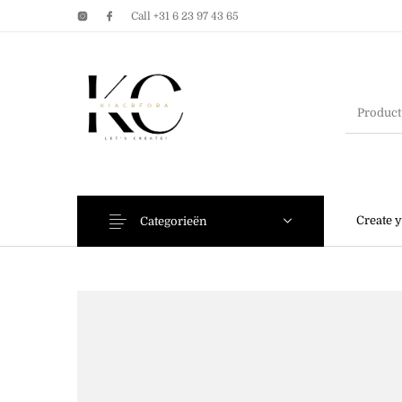
Call +31 6 23 97 43 65
Earrings
Bracelets
Create 
Categorieën