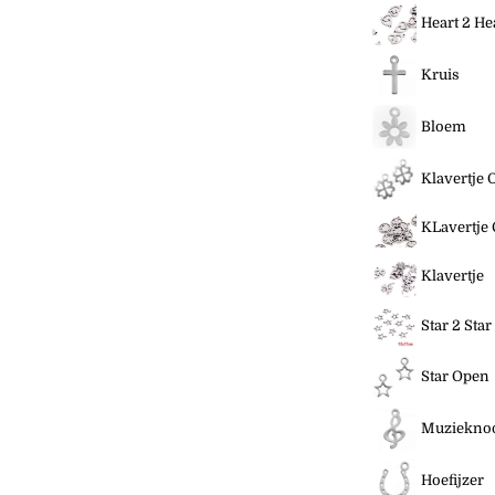
Heart 2 He
Kruis
Bloem
Klavertje
KLavertje 
Klavertje
Star 2 Star
Star Open
Muziekno
Hoefijzer