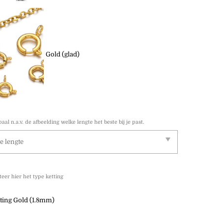
Gold (glad)
aal n.a.v. de afbeelding welke lengte het beste bij je past.
teer hier het type ketting
tting Gold (1.8mm)