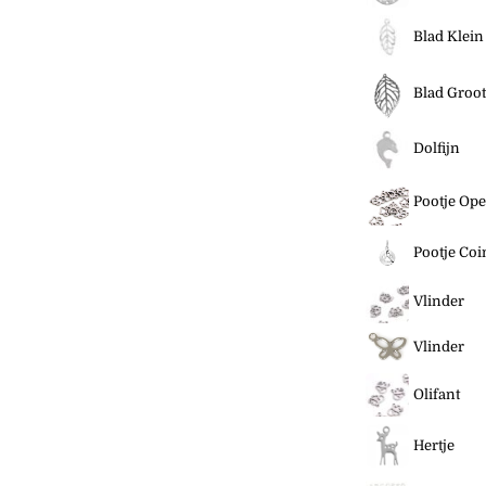
Blad Klein
Blad Groot
Dolfijn
Pootje Op
Pootje Coi
Vlinder
Vlinder
Olifant
Hertje