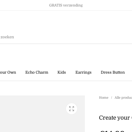
GRATIS verzending
Ringen
Kids
Sale!
your Own
Echo Charm
Kids
Earrings
Dress Button
Home
/
Alle produ
Create your