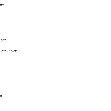
art
 Open
Coin Silver
ot