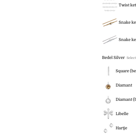
Twist ket
Snake ke
Snake ke
Bedel Silver
Select
Square (be
Diamant
Diamant (b
Libelle
Hartje