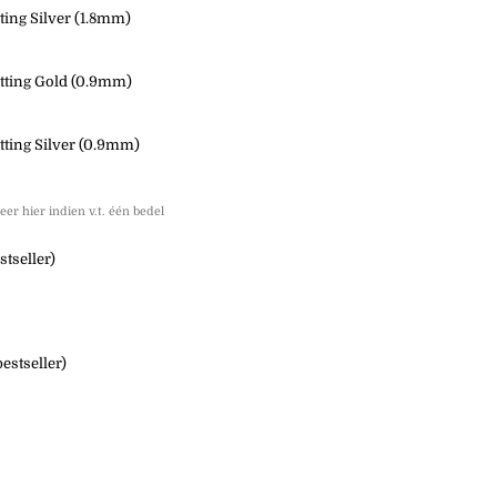
ting Silver (1.8mm)
tting Gold (0.9mm)
tting Silver (0.9mm)
eer hier indien v.t. één bedel
stseller)
estseller)