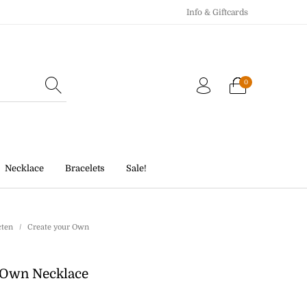
Info & Giftcards
0
Echo Charm
Giftcards
Necklace
Bracelets
Sale!
cten
/
Create your Own
 Own Necklace