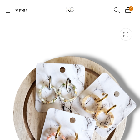
0
MENU
Earrings
Bracelets
Ringen
Kids
Sale!
Echo Charm
Giftcards