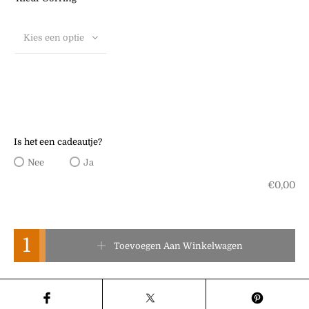
Kies een optie
Is het een cadeautje?
Nee
Ja
€
0,00
JESSY aantal
Toevoegen Aan Winkelwagen