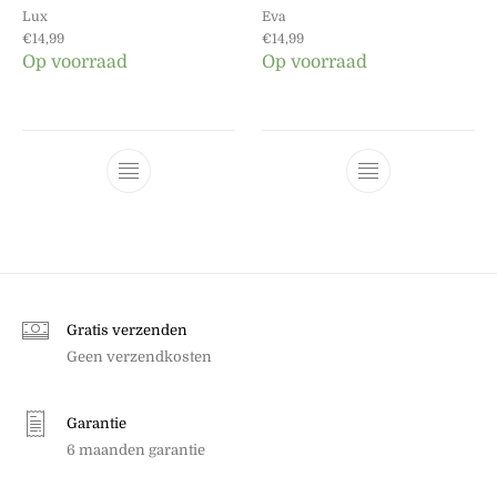
Lux
Eva
€
14,99
€
14,99
Op voorraad
Op voorraad
Dit product heeft meerdere variaties. Dez
Dit product he
Gratis verzenden
Geen verzendkosten
Garantie
6 maanden garantie