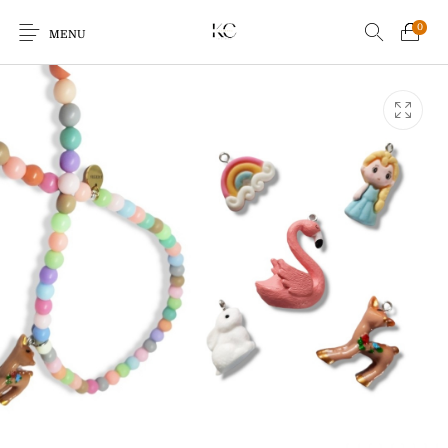
0
MENU
Earrings
Bracelets
Ringen
Kids
Sale!
Echo Charm
Giftcards