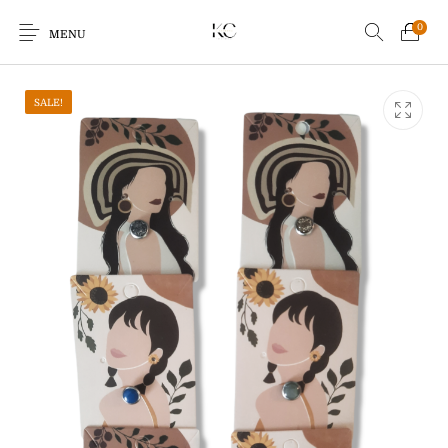
0
MENU
SALE!
Earrings
Bracelets
Ringen
Kids
Sale!
Echo Charm
Giftcards