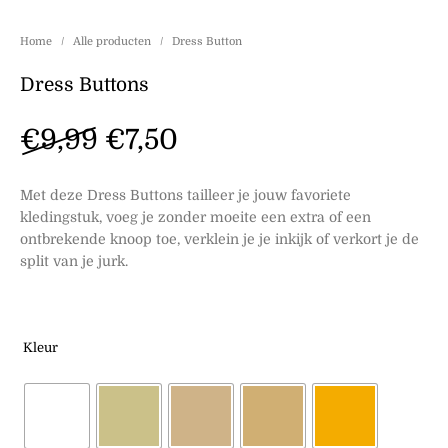
Home
/
Alle producten
/
Dress Button
Dress Buttons
Oorspronkelijke prijs was
Huidige prijs is: €7,
€
9,99
€
7,50
Met deze Dress Buttons tailleer je jouw favoriete
kledingstuk, voeg je zonder moeite een extra of een
ontbrekende knoop toe, verklein je je inkijk of verkort je de
split van je jurk.
Kleur