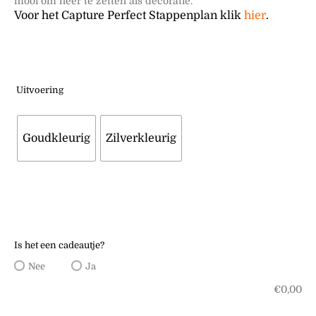
mooi om neer te zetten als decoratie.
Voor het Capture Perfect Stappenplan klik
hier
.
Uitvoering
Goudkleurig
Zilverkleurig
Is het een cadeautje?
Nee
Ja
€
0,00