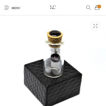
0
MENU
Earrings
Bracelets
Ringen
Kids
Sale!
Echo Charm
Giftcards