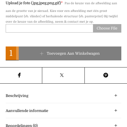
Upload je foto (jpg,jpeg,png,gif)
*
Pas de keuze van de afbeelding aan
aan de grootte van je sieraad. Kies voor een afbeelding met één groot
middelpunt (vb. vlinder) of herhalende structuur (vb. panterprint) Bij twijfel
over de keuze van de afbeelding, neem ik contact met je op.
Choose File
Hoera Zwanger Echohanger aantal
Toevoegen Aan Winkelwagen
Beschrijving
Aanvullende informatie
Beoordelingen (0)