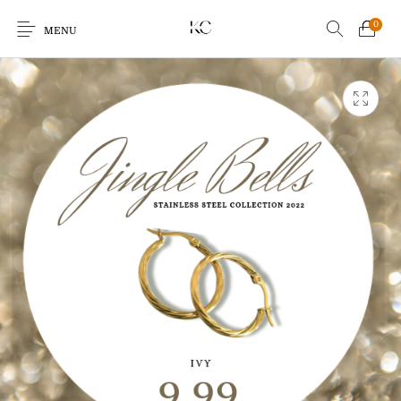
0
MENU
Earrings
Bracelets
Ringen
Kids
Sale!
Echo Charm
Giftcards