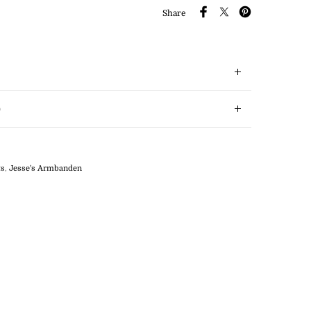
Share
)
ts
,
Jesse's Armbanden