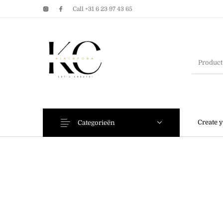
Call +31 6 23 97 43 65
Earrings
Bracelets
Create 
Categorieën