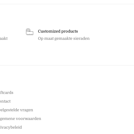
Customized products
aakt
Op maat gemaakte sieraden
iftcards
ontact
eelgestelde vragen
lgemene voorwaarden
rivacybeleid