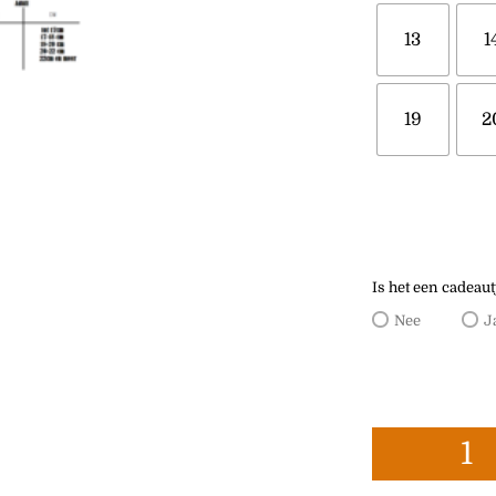
13
1
19
2
Is het een cadeaut
Nee
J
Unicorn Armband 