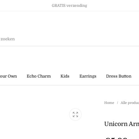
GRATIS verzending
Ringen
Kids
Sale!
your Own
Echo Charm
Kids
Earrings
Dress Button
Home
/
Alle produ
Unicorn Ar