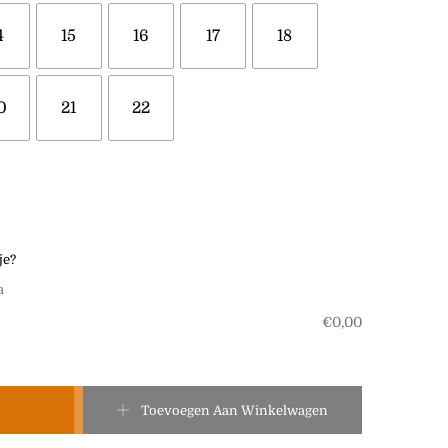
4
15
16
17
18
0
21
22
je?
a
€
0,00
•Liam• aantal
Toevoegen Aan Winkelwagen