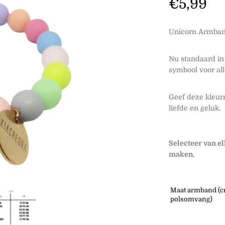
€
5,99
Unicorn Armban
Nu standaard in
symbool voor all
Geef deze kleur
liefde en geluk.
Selecteer van e
maken.
Maat armband (cm)
polsomvang)