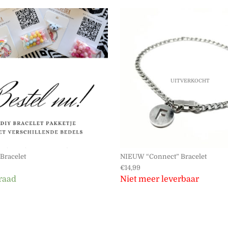
 meerdere variaties. Deze optie kan gekozen worden op de
Dit product heeft meerdere variaties
UITVERKOCHT
Bracelet
NIEUW “Connect” Bracelet
€
14,99
raad
Niet meer leverbaar