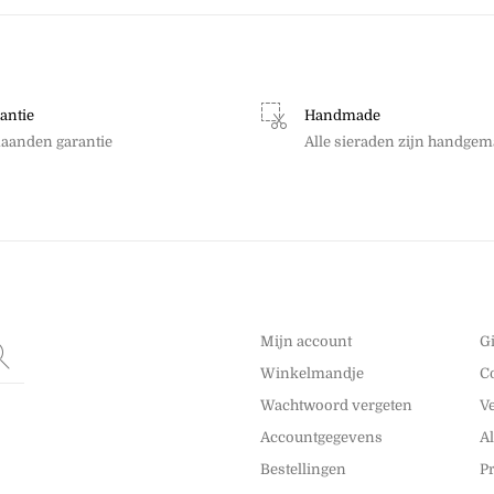
antie
Handmade
aanden garantie
Alle sieraden zijn handgem
Mijn account
G
Winkelmandje
C
Wachtwoord vergeten
V
Accountgegevens
A
Bestellingen
P