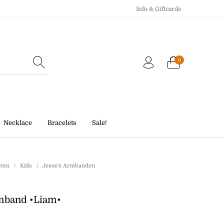
Info & Giftcards
0
Echo Charm
Giftcards
Necklace
Bracelets
Sale!
cten
/
Kids
/
Jesse's Armbanden
mband •Liam•