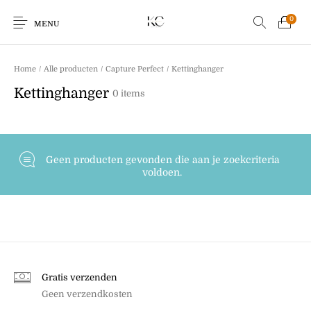
0
MENU
Home
/
Alle producten
/
Capture Perfect
/
Kettinghanger
Kettinghanger
0 items
Earrings
Bracelets
Ringen
Kids
Geen producten gevonden die aan je zoekcriteria
voldoen.
Sale!
Echo Charm
Giftcards
Gratis verzenden
Geen verzendkosten