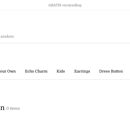
GRATIS verzending
Ringen
Kids
Sale!
your Own
Echo Charm
Kids
Earrings
Dress Button
en
0 items