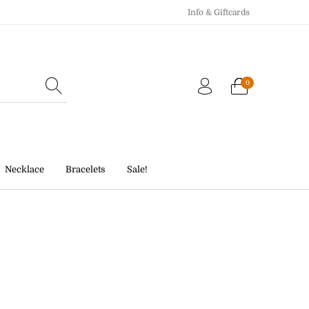
Info & Giftcards
0
Echo Charm
Giftcards
Necklace
Bracelets
Sale!