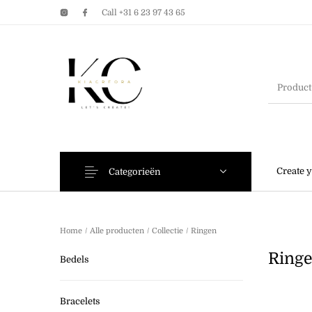
Call +31 6 23 97 43 65
Earrings
Bracelets
Create 
Categorieën
Home
/
Alle producten
/
Collectie
/
Ringen
Ring
Bedels
Bracelets