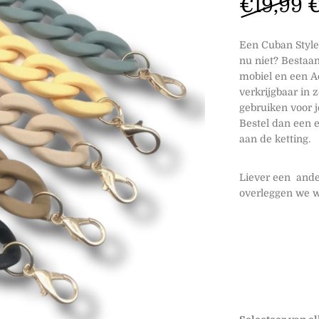
O
€
19,99
Een Cuban Style 
nu niet? Bestaan
mobiel en een Ac
verkrijgbaar in 
gebruiken voor j
Bestel dan een e
aan de ketting.
Liever een ander
overleggen we wa