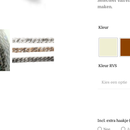
Selecteer van e
maken.
Kleur
Kleur RVS
Kies een optie
Incl. extra haakje 
Nee
J