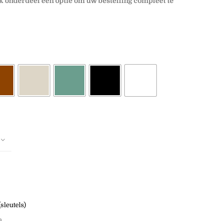
lk onderdeel een optie om uw bestelling compleet te
(sleutels)
a