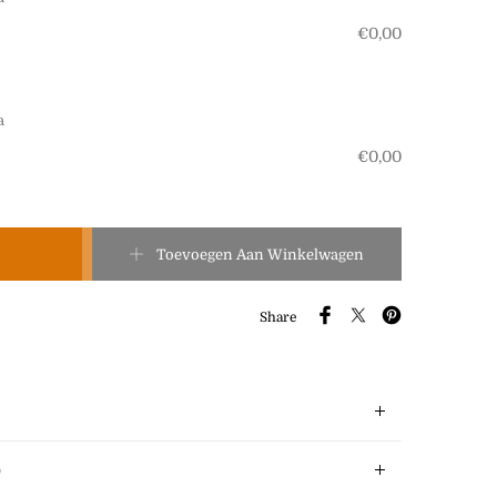
€
0,00
a
€
0,00
nnect aantal
Toevoegen Aan Winkelwagen
Share
)