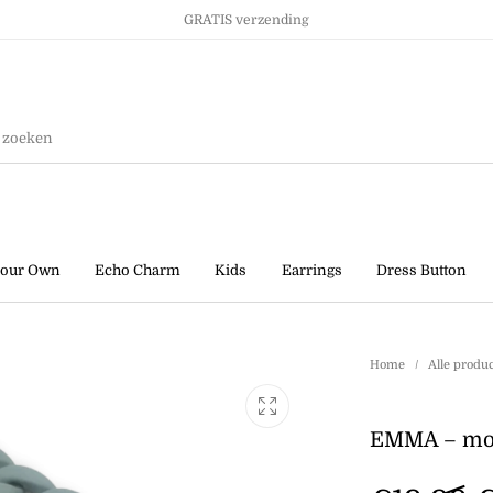
GRATIS verzending
Ringen
Kids
Sale!
your Own
Echo Charm
Kids
Earrings
Dress Button
Home
/
Alle produ
EMMA – mob