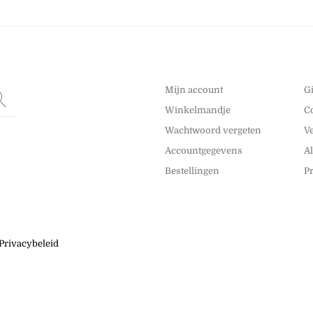
Mijn account
G
Winkelmandje
C
Wachtwoord vergeten
V
Accountgegevens
A
Bestellingen
P
Privacybeleid